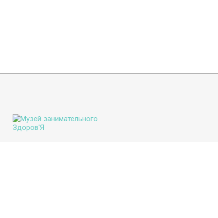
(8442) 33-33-35
mail@muzeizdorovya.ru
О музее